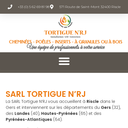
+33 (0) 5 62 69 81 98
571 Route de Saint-Mont 32400 Riscle
CHEMINÉES - POÊLES - INSERTS - À GRANULES OU À BOIS
Une équipe de professionnels à votre service
SARL TORTIGUE N’RJ
La SARL Tortigue N’RJ vous accueillent à
Riscle
dans le
Gers et interviennent sur les départements du
Gers
(32),
des
Landes
(40),
Hautes-Pyrénées
(65) et des
Pyrénées-Atlantiques
(64).