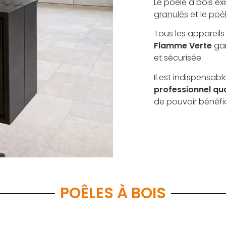
Le poêle à bois ex
granulés
et le
poê
Tous les appareil
Flamme Verte
gar
et sécurisée.
Il est indispensabl
professionnel qua
de pouvoir bénéfi
POÊLES À BOIS