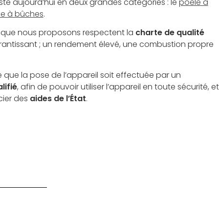
iste aujourd’hui en deux grandes catégories : le
poêle à
le à bûches
.
s que nous proposons respectent la
charte de qualité
antissant ; un rendement élevé, une combustion propre
e que la pose de l’appareil soit effectuée par un
lifié
, afin de pouvoir utiliser l’appareil en toute sécurité, et
cier des
aides de l’État
.