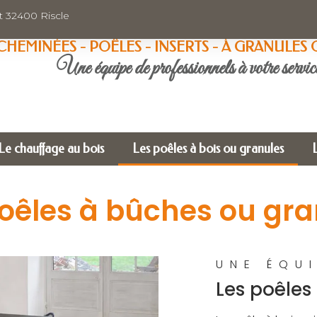
t 32400 Riscle
CHEMINÉES - POÊLES - INSERTS - À GRANULES 
Une équipe de professionnels à votre servic
Le chauffage au bois
Les poêles à bois ou granules
poêles à bûches ou gra
UNE ÉQU
Les poêles